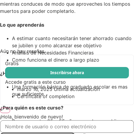
mientras conduces de modo que aproveches los tiempos
muertos para poder completarlo.
Lo que aprenderás
A estimar cuanto necesitarán tener ahorrado cuando
se jubilen y como alcanzar ese objetivo
Aún no hay reseñas.
Análisis de Necesidades Financieras
Como funciona el dinero a largo plazo
Gratis
Inscribirse ahora
¿Hay requisitos para realizar el curso?
Accede gratis a este curso
Una formación básica de graduado escolar es mas
marzo 16, 2025 Última actualización
que suficiente
Certificate of completion
¿Para quién es este curso?
¡Hola, bienvenido de nuevo!
Personas entre 25 y 55 años, casados, con hijos, con
hipoteca, con ingresos estables