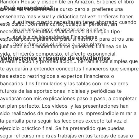
Random House y disponible en Amazon. Si tienes el libro
¿Qué aprenderás?
tal vez no necesites este curso pero si prefieres una
enseñanza mas visual y didáctica tal vez prefieras hacer
A estimar cuanto necesitarán tener ahorrado cuando
este curso. Con este curso, cualquier persona, sin
se jubilen y como alcanzar ese objetivo
necesidad de estudios financieros o de ningún tipo
Análisis de Necesidades Financieras
especial puede planificar para si mismo o para otros una
Como funciona el dinero a largo plazo
jubilación sorprendentemente generosa. La linea de la
vida, el interés compuesto, el efecto exponencial,
Valoraciones y reseñas de estudiantes
diversificación y promediación… herramientas simples que
te ayudarán a entender conceptos financieros que siempre
has estado restringidos a expertos financieros o
bancarios. Los formularios y las tablas con los valores
futuros de las aportaciones iniciales y periódicas te
ayudarán con mis explicaciones paso a paso, a completar
un plan perfecto. Los videos y las presentaciones han
sido realizados de modo que no es imprescindible mirar a
la pantalla para seguir las lecciones excepto tal vez el
ejercicio práctico final. Se ha pretendido que puedas
seguir el curso mientras trabajas en tus tareas de casa o